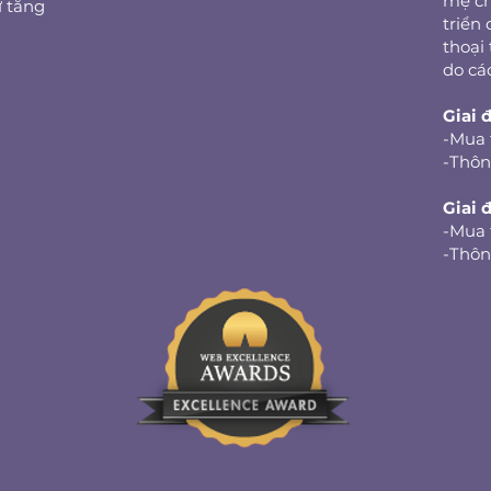
mẹ ch
ự tăng
triển 
thoại 
do cá
Giai đ
-
Mua 
-
Thôn
Giai 
-
Mua 
-
Thôn