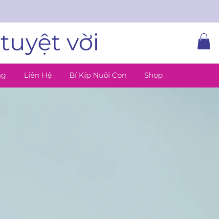
tuyệt vời
ng
Liên Hệ
Bí Kíp Nuôi Con
Shop