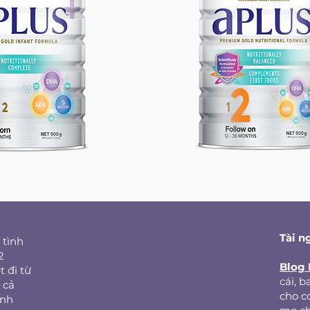
Tài n
 tình
2
Blog
t đi từ
cái, 
 cả
cho c
inh