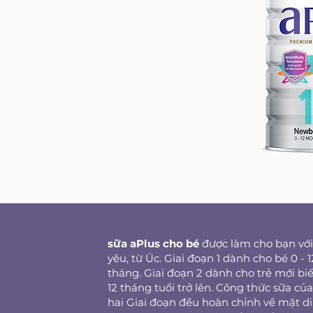
sữa aPlus cho bé
được làm cho bạn với
yêu, từ Úc. Giai đoạn 1 dành cho bé 0 - 1
tháng. Giai đoạn 2 dành cho trẻ mới biế
12 tháng tuổi trở lên. Công thức sữa của
hai Giai đoạn đều hoàn chỉnh về mặt d