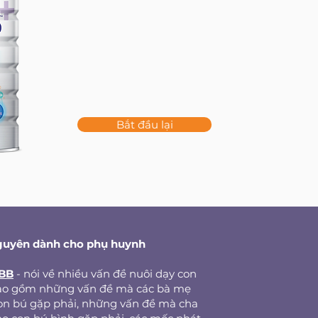
Bắt đầu lại
guyên dành cho phụ huynh
 BB
- nói về nhiều vấn đề nuôi dạy con
bao gồm những vấn đề mà các bà mẹ
on bú gặp phải, những vấn đề mà cha