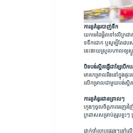
ការគូគំនូរបាញ់ទឹក
យកមេដៃផ្តិតទៅលើក្រដាស
ទទឹកជោក ឬសូម្បីតែដបសម្រ
នេះងាយស្រួលហាលឲ្យស្ងួ
បិទបង់ស្អិតធ្វើជាខ្សែបើកបរក
មានកម្រាលរឹងនៅក្នុងផ្ទះរ
លើកម្រាលជាមួយបង់ស្
ការគូគំនូរដានព្រាលៗ
ក្មេងៗចូលចិត្តភាពរញេរញ៉
ក្រដាសសម្រាប់គូរូបខ្លះ
ដាក់ថ្នាំលាបផ្សេងៗនៅលើ