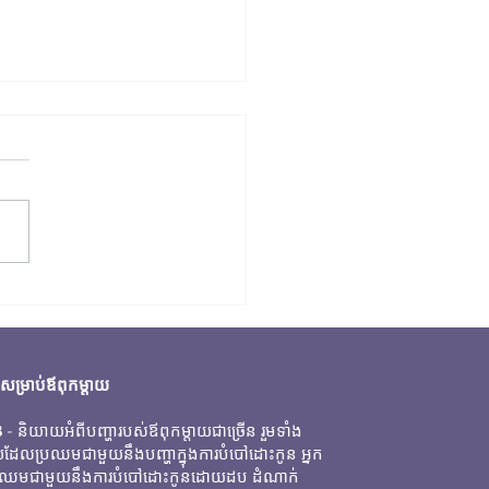
ាការបំបៅកូនដោយដប
ម្រាប់ឪពុកម្តាយ
B
- និយាយអំពីបញ្ហារបស់ឪពុកម្តាយជាច្រើន រួមទាំង
តាយដែលប្រឈមជាមួយនឹងបញ្ហាក្នុងការបំបៅដោះកូន អ្នក
រឈមជាមួយនឹងការបំបៅដោះកូនដោយដប ដំណាក់