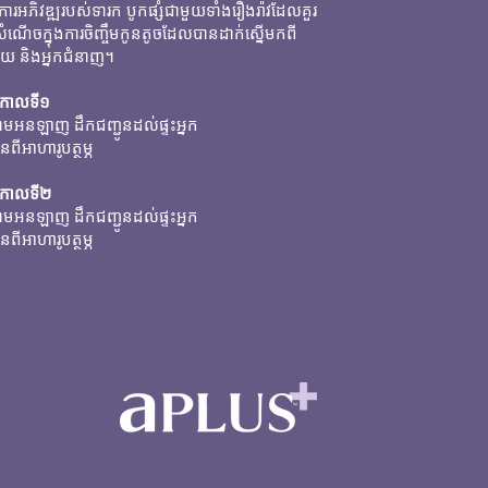
ារអភិវឌ្ឍរបស់ទារក បូកផ្សំជាមួយទាំងរឿងរ៉ាវដែលគួរ
សំណើចក្នុងការចិញ្ចឹមកូនតូចដែលបានដាក់ស្នើមកពី
តាយ និងអ្នកជំនាញ។
់កាលទី១
មអនឡាញ ដឹកជញ្ជូនដល់ផ្ទះអ្នក
នពីអាហារូបត្ថម្ភ
់កាលទី២
ាមអនឡាញ ដឹកជញ្ជូនដល់ផ្ទះអ្នក
នពីអាហារូបត្ថម្ភ