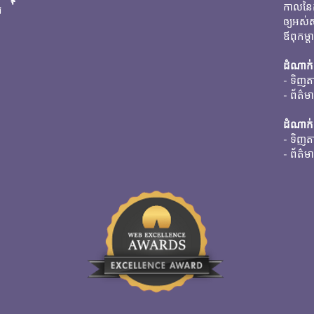
កាលនៃក
រ
ឲ្យអស់
ឪពុកម្
ដំណាក
-
ទិញតា
- ព័ត៌មា
ដំណាក
- ទិញត
- ព័ត៌មា