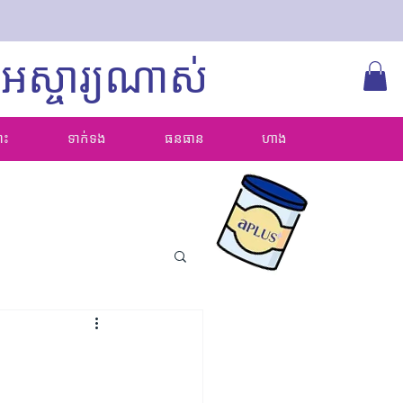
អស្ចារ្យណាស់
ោះ
ទាក់ទង
ធនធាន
ហាង