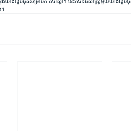
លែងយ៉ាងល្អបំផុតសម្រាប់កាត់ប៉ាស្តា។ នេះគឺជាវិធីសាស្ត្រមួយយ៉ាងល្អបំ
េខ។