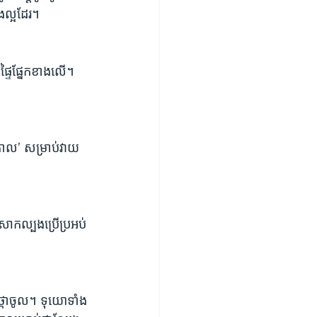
ល្អដែរ។ 
ផ្ទៃផ្នែកខាងលើ។ 
ោល’ សម្រាប់វាយ
 សាកល្បងប្រើប្រអប់
ថ្កាចូល។ ទុយោទាំង