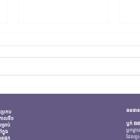
បញ្ហ
ការណែនាំសម្រាប់ការបំបៅដោយដប
ធនធានស
កប្រកប
់កាលទី១
ប្លក់
B
ម្រាប់
អ្នកម្
្នុង
ដែលប្
នផ្ទុក