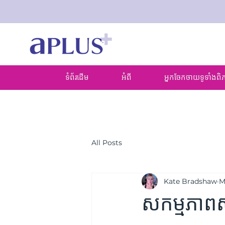
ទំព័រដើម
អំពី
អ្នកចែកចាយទូទាំង
All Posts
Kate Bradshaw
M
សកម្មភាពសំ