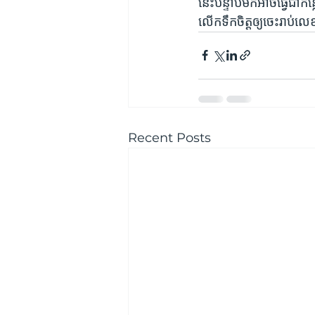
នេះបន្ទាប់មកអាចធ្វើជាកន្
លើកទឹកចិត្តឲ្យចេះរាប់ល
Recent Posts