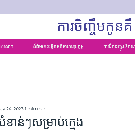
ការចិញ្ចឹមកូនគឺ
ពិភពលោក
ព័ត៌មានលម្អិតអំពីអាហាររូបត្ថម្ភ
ការដឹកជញ្ជូនទឹកដ
ay 24, 2023
1 min read
ខាន់ៗសម្រាប់ក្មេង