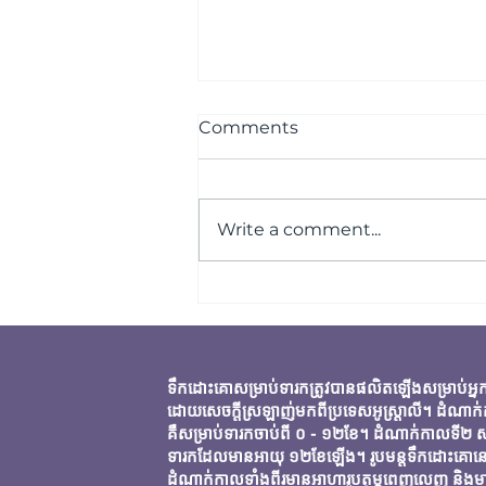
Comments
Write a comment...
អត្ថប្រយោជន៍នៃការបំបៅកូនដោយ
ទឹកដោះម្តាយ
ទឹកដោះគោសម្រាប់ទារកត្រូវបានផលិតឡើងសម្រាប់អ្ន
ដោយសេចក្តីស្រឡាញ់មកពីប្រទេសអូស្ត្រាលី។ ដំណាក
គឺសម្រាប់ទារកចាប់ពី ០ - ១២ខែ។ ដំណាក់កាលទី២ ស
ទារកដែលមានអាយុ ១២ខែឡើង។ រូបមន្តទឹកដោះគោនៅក
ដំណាក់កាលទាំងពីរមានអាហារូបត្ថម្ភពេញលេញ និងមា