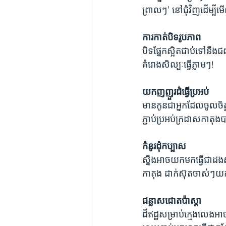
ព្រាលៗ’ នៅជុំវិញដើម្
ការកាត់បិទរូបភាព
បិទផ្នែកស្អិតជាប់ទៅនឹងជញ
គំរោងសិល្បៈធ្វើភ្លាមៗ! 
យកញញួរដំធ្វើប្រអប់
មានកូនជាអ្នកដែលចូលចិ
ភ្ជាប់ប្រអប់ក្រដាសកាត
កំនូរដុំកប្បាស 
ស្នឹងអាចយកមកធ្វើជាដងសម្
កាតុង ដាក់ស៊ុតចាស់ៗយកម
ជន្លាសដោតប៉ាស្តា
ដីឥដ្ឋសម្រាប់ក្មេងលេងអ