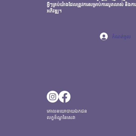
អ្វីៗគ្រប់យ៉ាងដែលត្រូវការសម្រាប់ការលូតលាស់ និងកា
អភិវឌ្ឍ។
កំណត់ចូល
គោលនយោបាយឯកជន
លក្ខខ័ណ្ឌនៃសេវា