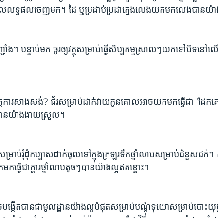
បីមើលលទ្ធផលចេញមក។ ដៃ ឬប្រដាប់ប្រដាក្មេងលេងយកមកលេងបានយ៉ាង
្ជាំង។ បន្ទាប់មក ចូរឲ្យវត្ថុសម្រាប់ធ្វើសិប្បកម្មស្រាលៗយកទៅបិទនៅលើ
ត្តការសាងសង់? ជ័រសម្រាប់ដាក់វាយកូនគោលអាចយកមកធ្វើជា ‘ដែកគ
ុងបានយ៉ាងងាយស្រួល។ 
រាប់រុំដុំកប្បាសដាក់ចូលទៅក្នុងក្រឡរទឹកថ្នាំលាបសម្រាប់ជំនួសជក់។
កធ្វើជាក្តារថ្នាំលាបតូចៗបានយ៉ាងល្អឥតខ្ចោះ។ 
ាចបង្កើតបានជាមូលដ្ឋានយ៉ាងល្អបំផុតសម្រាប់បណ្តុំទុយោសម្រាប់បោះយុ