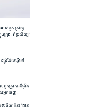
់អ្នក ត្រាំឲ្យ
ក្រុង! គំនូរសិល្បៈ
់ផ្លូវដែលធ្វើនៅ
កត្រូវការគឺផ្ទាំង
ស់អ្នកចេញ!
ចិត្តគូគំនូរ ’ដាន