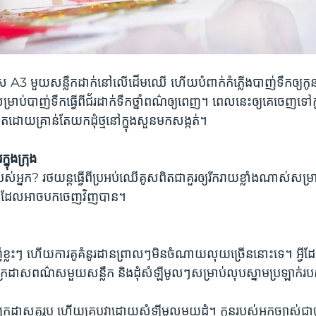
 A3 មួយសន្លឹកដាក់នៅលើដើមឈើ ហើយបំពាក់កំភ្លើងបាញ់ទឹកឲ្យកូនរបស
ាប់បាញ់ទឹកធ្វើពីជ័រដាក់ទឹកថ្នាំពណ៌ឲ្យពេញ។ ពេលនេះឲ្យគេចេញទៅក្នុង
តដោយគ្រាន់តែយកដុំថ្មនៅក្នុងសួនមកសង្កត់។
្នុងក្រុង
បស់អ្នក? រថយន្តធ្វើពីប្រអប់ឈើគូសពិតជាគួរឲ្យរីករាយខ្លាំងណាស់សម្រាប
អិតដែលអាចបកចេញវិញបាន។
ៃខ្លះៗ ហើយការគូគំនូរដានព្រាលៗមិនចំណាយលុយច្រើននោះទេ។ អ្វីដែលអ្ន
ៗ ក្រដាសពណ៌សមួយសន្លឹក និងដុំសំឡីមូលៗសម្រាប់លុបស្នាមប្រឡាក់រប
ក្រដាសគូរូប ហើយគ្របវាដោយសំឡីមូលមួយដុំ។ កូនរបស់អ្នកច្បាស់ជាចូល